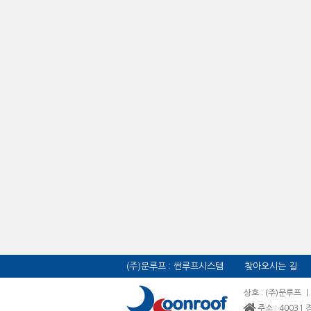
(주)문루프 : 썬루프시스템
찾아오시는 길
상호 : (주)문루프 
주소 : 4003