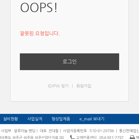
OOPS!
잘못된 요청입니다.
로그인
ID/PW 찾기
회원가입
|
설비현황
사업실적
형상및제품
e_mail 보내기
ㅣ 사업부 : 알루미늄 벤딩ㅣ 대표 :전대철ㅣ 사업자등록번호 : 510-81-26786 ㅣ 통신판매업신
1 경상북도 성주군 성주읍 성주산업단지로 80
고객만족센터 : 054-931-7797
팩