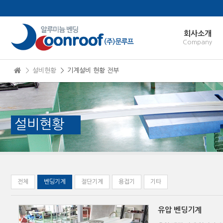
본문으로 바로가기
Sketchbook5, 스케치북5
회사소개
Company
＞ 설비현황
＞ 기계설비 현황 전부
Sketchbook5, 스케치북5
설비현황
전체
벤딩기계
절단기계
용접기
기타
유압 벤딩기계