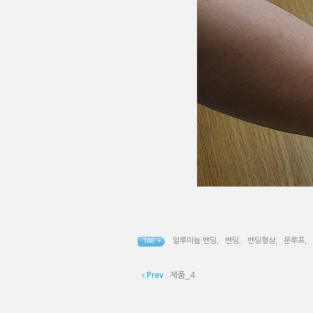
알루미늄 벤딩
,
벤딩
,
벤딩형상
,
문루프
,
TAG •
Prev
제품_4