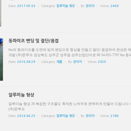
Date
2017.05.03
Category
알루미늄 형상
By
관리자
Views
2469
동파이프 벤딩 및 절단/용접
6m의 동파이프를 도면에 맞게 벤딩으로 형상을 만들고 절단/ 용접하여 완성된 제
개발 (주)문루프 경상북도 성주군 성주읍 성주산업단지로 80 54-931-7797 6m 동파
Date
2016.08.29
Category
제품
By
관리자
Views
2925
알루미늄 형상
알루미늄 형상 20 복잡한 구조물도 축적된 노하우로 완벽하게 만들어 드립니다.
(주)문루프
Date
2014.06.25
Category
알루미늄 형상
By
관리자
Views
2786