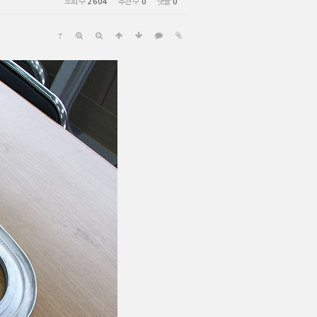
조회 수
2604
추천 수
0
댓글
0
?