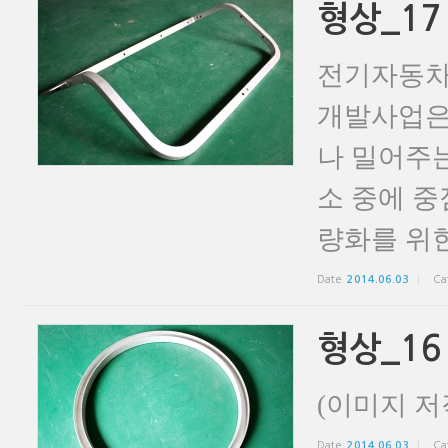
형상_17
전기자동차
개발사업은
나 밀어주는
소 중에 중
량화를 위한
Date
2014.06.03
Ca
형상_16
(이미지 저
Date
2014.06.03
Ca