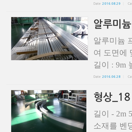
Date
2016.08.29
Ca
알루미늄
알루미늄 
여 도면에 
길이 : 9m 높
Date
2016.06.28
Ca
형상_18
길이 - 2m 
소재를 벤