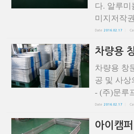
다. 알루미
미지저작권
Date
2016.02.17
Ca
차량용 
차량용 창
공 및 사
- (주)문루
Date
2016.02.17
Ca
아이캠퍼