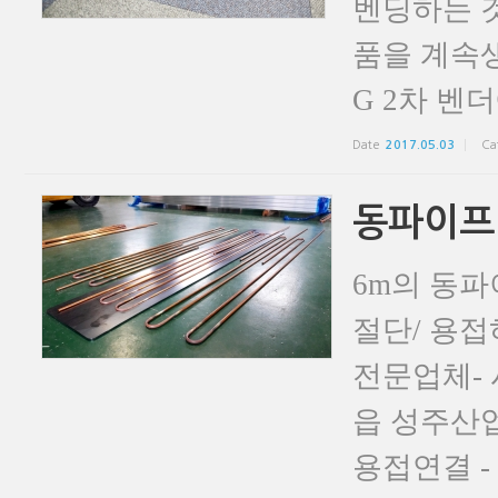
벤딩하는 
품을 계속
G 2차 벤
Date
2017.05.03
Ca
동파이프
6m의 동
절단/ 용접
전문업체- 
읍 성주산업단
용접연결 - 