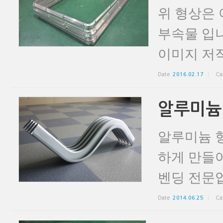
위 형상은
부속물 입니
이미지 저작
Date
2016.02.17
Ca
알루미늄
알루미늄 형
하게 만들
벤딩 전문업
Date
2014.06.25
Ca