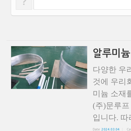
?
알루미늄
다양한 우
것에 우리
미늄 소재
(주)문루프
입니다. 따
Date
2024.03.04
Ca