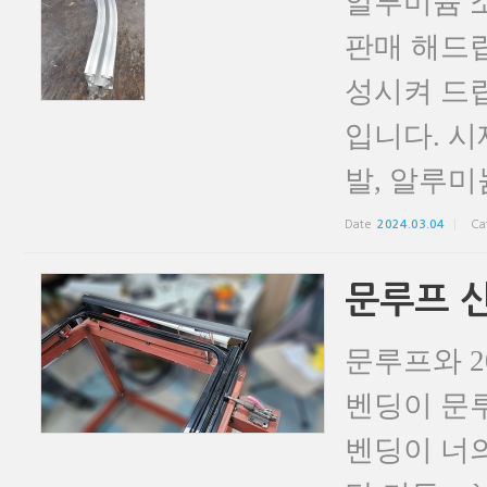
알루미늄 
판매 해드
성시켜 드립
입니다. 시
발, 알루미늄
Date
2024.03.04
Ca
문루프 
문루프와 2
벤딩이 문루
벤딩이 너의