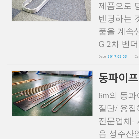
제품으로 당
벤딩하는 
품을 계속
G 2차 벤
Date
2017.05.03
Ca
동파이프
6m의 동
절단/ 용접
전문업체- 
읍 성주산업단