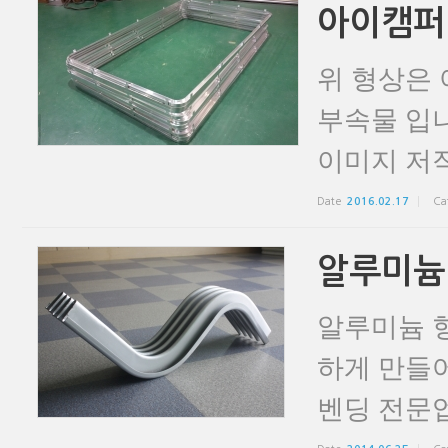
아이캠퍼
위 형상은
부속물 입니
이미지 저작
Date
2016.02.17
Ca
알루미늄
알루미늄 형
하게 만들
벤딩 전문업