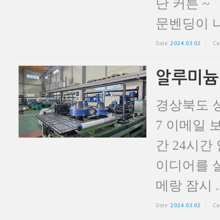
단 커튼 ~
문벤딩이 나서
Date
2024.03.02
Ca
알루미늄
경상북도 성
7 이메일 보
간 24시간
이디어를 
메랑 잠시 ..
Date
2024.03.02
Ca