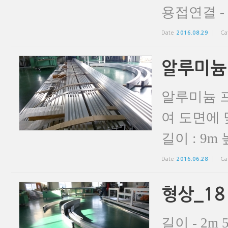
용접연결 - 
Date
2016.08.29
Ca
알루미늄
알루미늄 
여 도면에 
길이 : 9m 높
Date
2016.06.28
Ca
형상_18
길이 - 2m 