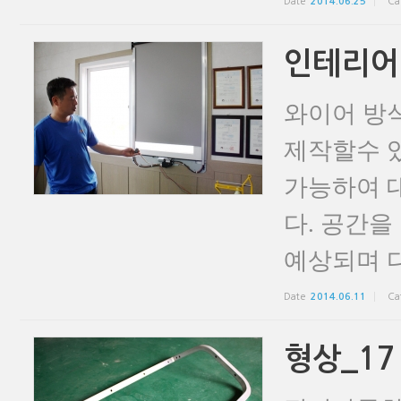
Date
2014.06.25
Ca
인테리어
와이어 방
제작할수 있
가능하여 
다. 공간
예상되며 다
Date
2014.06.11
Ca
형상_17