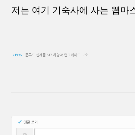
저는 여기 기숙사에 사는 웹마스
Prev
문루프 신제품 M7 차양막 업그레이드 보소
✔
댓글 쓰기