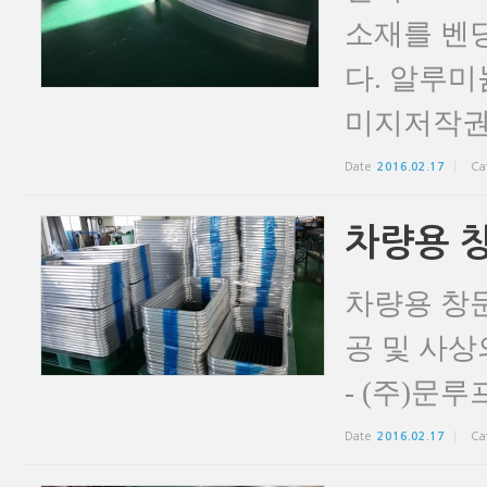
소재를 벤
다. 알루미
미지저작권
Date
2016.02.17
Ca
차량용 
차량용 창
공 및 사
- (주)문루
Date
2016.02.17
Ca