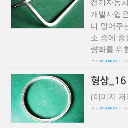
전기자동차
개발사업은
나 밀어주는
소 중에 중
량화를 위한
Date
2014.06.03
Ca
형상_16
(이미지 저
Date
2014.06.03
Ca