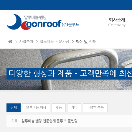
본문으로 바로가기
Sketchbook5, 스케치북5
회사소개
Company
＞ 사업분야
＞ 알루미늄 전문가공
＞ 형상 및 제품
Sketchbook5, 스케치북5
다양한 형상과 제품 - 고객만족에 최
전체
알루미늄 형상
제품
기타
다양한 부품
기타
알루미늄 벤딩 전문업체 문루프-문벤딩